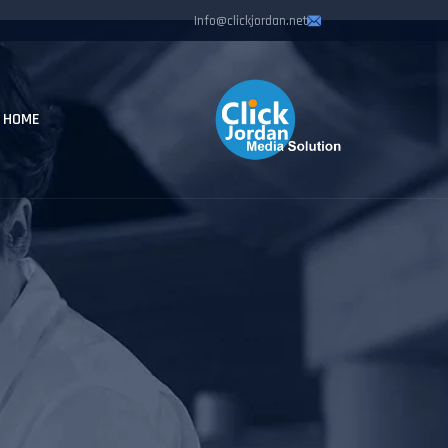
Info@clickjordan.net
HOME